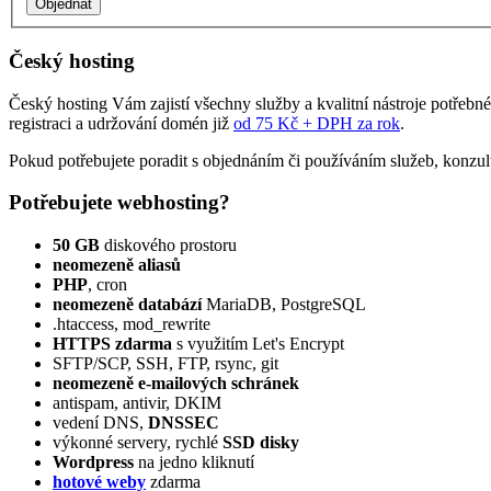
Český hosting
Český hosting Vám zajistí všechny služby a kvalitní nástroje potřebn
registraci a udržování domén již
od 75 Kč + DPH za rok
.
Pokud potřebujete poradit s objednáním či používáním služeb, konzul
Potřebujete webhosting?
50 GB
diskového prostoru
neomezeně aliasů
PHP
, cron
neomezeně databází
MariaDB, PostgreSQL
.htaccess, mod_rewrite
HTTPS zdarma
s využitím Let's Encrypt
SFTP/SCP, SSH, FTP, rsync, git
neomezeně e‑mailových schránek
antispam, antivir, DKIM
vedení DNS,
DNSSEC
výkonné servery, rychlé
SSD disky
Wordpress
na jedno kliknutí
hotové weby
zdarma