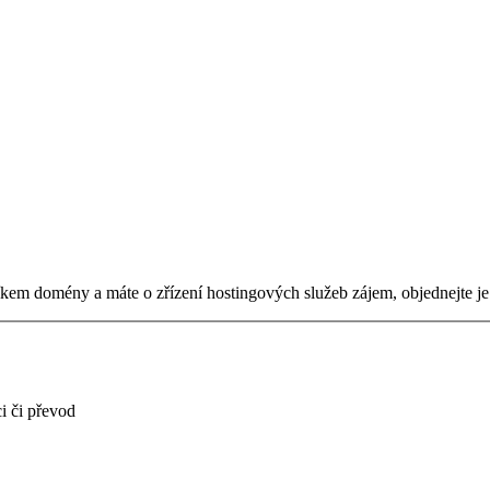
tníkem domény a máte o zřízení hostingových služeb zájem, objednejte j
i či převod